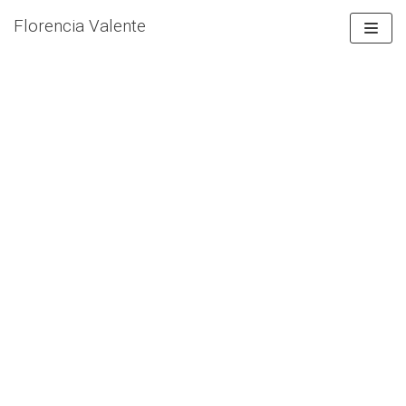
Florencia Valente
Ir
al
contenido